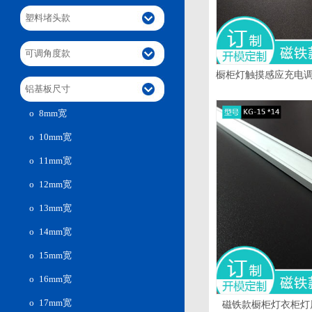
塑料堵头款
可调角度款
橱柜灯触摸感应充电
铝基板尺寸
led柜底灯带磁铁
ο 8mm宽
ο 10mm宽
ο 11mm宽
ο 12mm宽
ο 13mm宽
ο 14mm宽
ο 15mm宽
ο 16mm宽
ο 17mm宽
磁铁款橱柜灯衣柜灯