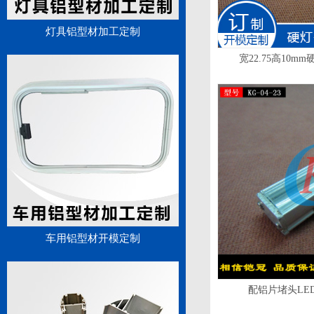
灯具铝型材加工定制
宽22.75高10mm
车用铝型材开模定制
配铝片堵头LED