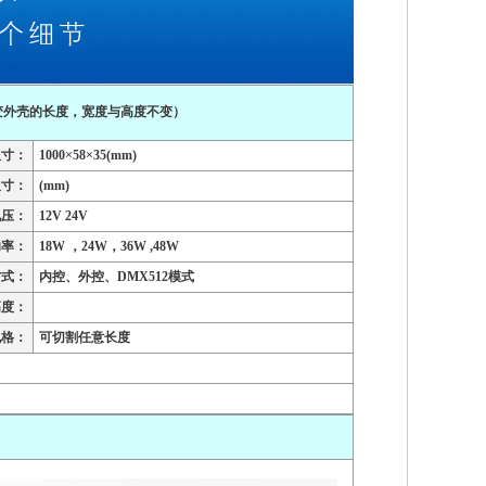
改变外壳的长度，宽度与高度不变）
尺寸：
1000×58×35(mm)
尺寸：
(mm)
电压：
12V 24V
功率：
18W ，24W，36W ,48W
方式：
内控、外控、DMX512模式
高度：
规格：
可切割任意长度