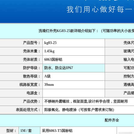
洗墙灯外壳KG03-25款详细介绍如下：（可随功率的大小
产品型号：
kg03-25
壳体
壳体米量：
1.45kg
玻璃
壳体材质：
6063国标铝
输入
防护等级：
防水、防尘达IP67
可配
散热等级：
A级
控制
线路板宽度：
39mm
透镜
电源盒：
产品
产品优势：
不锈钢外露螺丝，框架面盖,设计科学合理，坚固耐用
表面处理方式：
阳极氧化、静电喷涂（可按客户需求来订制）
配件齐全
型材：
1M / 套
采用6063-T5国标铝