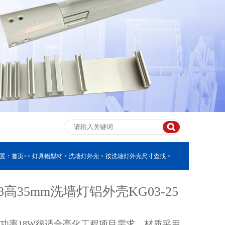
置：
首页
>>
灯具铝型材
>
洗墙灯外壳
>
按洗墙灯外壳尺寸查找
>
58x35mm
高35mm洗墙灯铝外壳KG03-25
2，小功率18W很适合亮化工程项目需求，材质采用