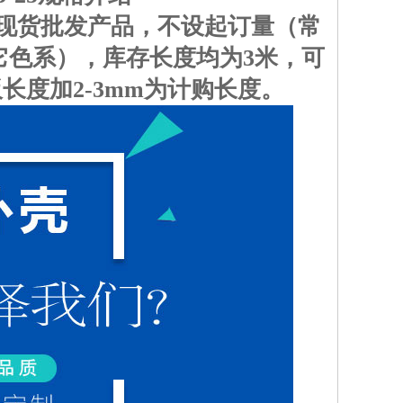
为长期现货批发产品，不设起订量（常
它色系），库存长度均为3米，可
长度加2-3mm为计购长度。