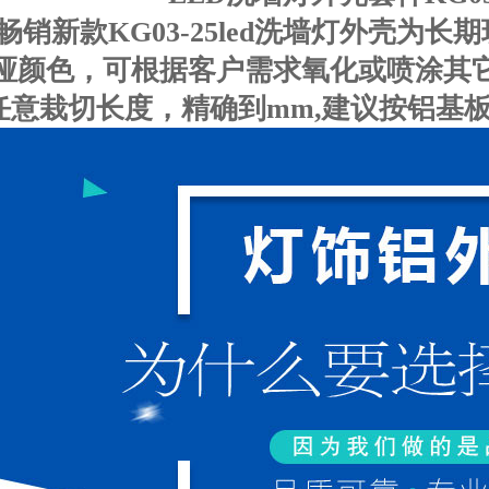
18畅销新款KG03-25led洗墙灯外壳
哑颜色，可根据客户需求氧化或喷涂其
任意栽切长度，精确到mm,建议按铝基板