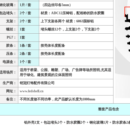
钢化玻璃：
1片 / 套
（四边丝印各5mm）
包边堵头：
2个 / 套
材质：ADC12压铸铝，配相称的防水胶圈
支架：
2个 / 套
上下支架各两个 材质：6063国标铝
螺丝：
1套
堵头螺丝12个，上支架2个，下支架2个
PG7：
1套
胶条：
1条 / 套
按壳体长度配备
压条：
2条 / 套
按壳体长度配备
电源盒：
1个 / 套
适用于桥梁、公园、雕塑、广场、广告牌等场所照明,尤其适
适用场所：
用于绿化、建筑景观的立体面照明
生产商：
铠冠灯饰配件有限公司
网址：
www.ledshell.cn
备注：
不同长度做不同功率，此产品默认长度为1000mm
整套产品包含
铝外壳1支 + 包边堵头2个 + 防水胶圈2个 + 钢化玻璃1片 + 防水胶条2条 