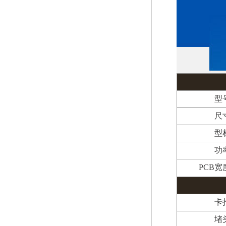
型
尺
型
功
PCB宽
卡
堵