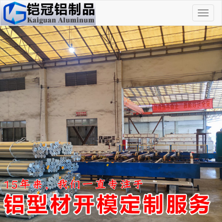
切
换
导
航